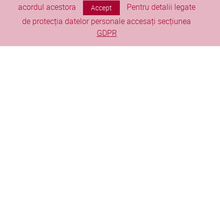
acordul acestora
Pentru detalii legate
Accept
de protecția datelor personale accesați secțiunea
Produced in
qdev labs
GDPR