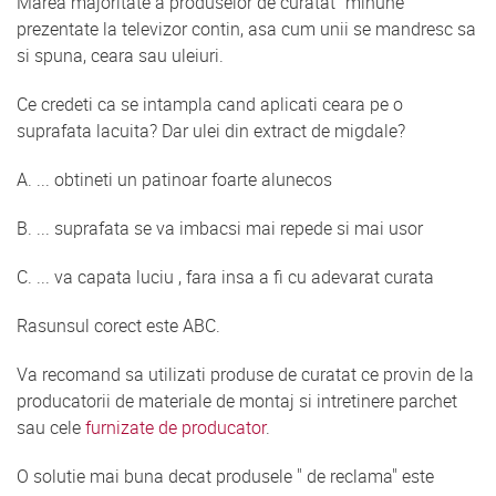
Marea majoritate a produselor de curatat "minune"
prezentate la televizor contin, asa cum unii se mandresc sa
si spuna, ceara sau uleiuri.
Ce credeti ca se intampla cand aplicati ceara pe o
suprafata lacuita? Dar ulei din extract de migdale?
A. ... obtineti un patinoar foarte alunecos
B. ... suprafata se va imbacsi mai repede si mai usor
C. ... va capata luciu , fara insa a fi cu adevarat curata
Rasunsul corect este ABC.
Va recomand sa utilizati produse de curatat ce provin de la
producatorii de materiale de montaj si intretinere parchet
sau cele
furnizate de producator
.
O solutie mai buna decat produsele " de reclama" este