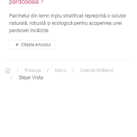
pardoseală ?
Parchetul din lemn triplu stratificat reprezintă o soluție
naturală, robustă și ecologică pentru acoperirea unei
pardoseli încălzite.
Citește articolul
Produse
Kährs
Colecția Småland
Stejar Vista
Produse