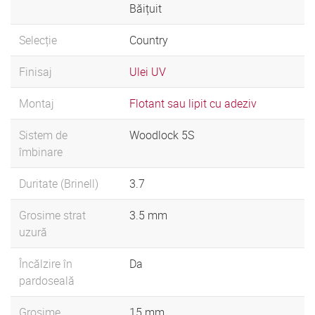
Băițuit
Selecție
Country
Finisaj
Ulei UV
Montaj
Flotant sau lipit cu adeziv
Sistem de
Woodlock 5S
îmbinare
Duritate (Brinell)
3.7
Grosime strat
3.5 mm
uzură
Încălzire în
Da
pardoseală
Grosime
15 mm