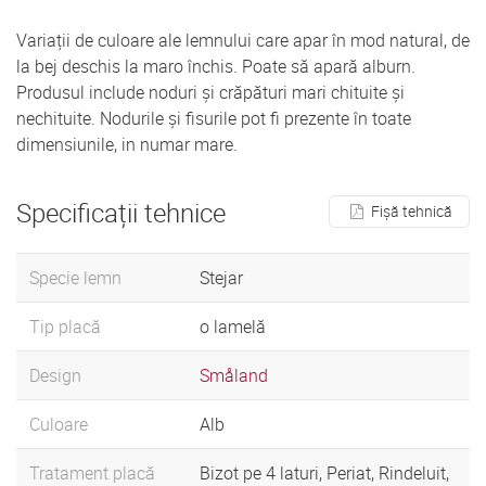
Variații de culoare ale lemnului care apar în mod natural, de
la bej deschis la maro închis. Poate să apară alburn.
Produsul include noduri și crăpături mari chituite și
nechituite. Nodurile și fisurile pot fi prezente în toate
dimensiunile, in numar mare.
Specificații tehnice
Fișă tehnică
Specie lemn
Stejar
Tip placă
o lamelă
Design
Småland
Culoare
Alb
Tratament placă
Bizot pe 4 laturi, Periat, Rindeluit,