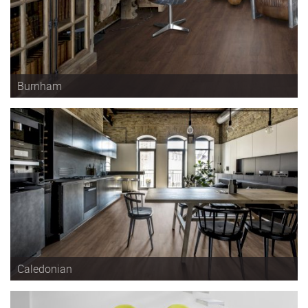
Burnham
Caledonian