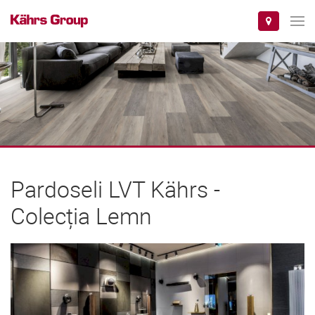
Pardoseli LVT Kährs -
Colecția Lemn